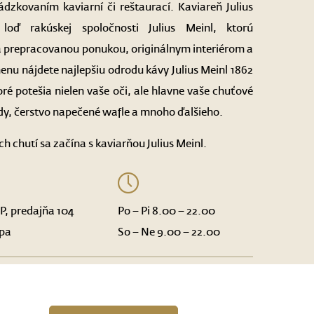
ádzkovaním kaviarní či reštaurací. Kaviareň Julius
 loď rakúskej spoločnosti Julius Meinl, ktorú
a prepracovanou ponukou, originálnym interiérom a
nu nájdete najlepšiu odrodu kávy Julius Meinl 1862
é potešia nielen vaše oči, ale hlavne vaše chuťové
dy, čerstvo napečené wafle a mnoho ďalšieho.
h chutí sa začína s kaviarňou Julius Meinl.
NP, predajňa 104
Po – Pi 8.00 – 22.00
pa
So – Ne 9.00 – 22.00