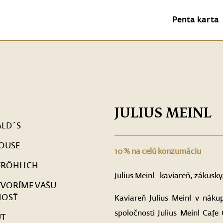
Penta karta
JULIUS MEINL
LD´S
OUSE
10 % na celú konzumáciu
FRÖHLICH
Julius Meinl - kaviareň, zákusky
TVORÍME VAŠU
OSŤ
Kaviareň Julius Meinl v nák
spoločnosti Julius Meinl Ca
UT