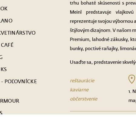
trhu bohaté skúsenosti s prev
NOK
Meinl predstavuje vlajkovú
LANO
reprezentuje svojou výbornou 
štýlovým dizajnom. V našom me
KVETINÁRSTVO
Premium, lahodné zákusky, ktor
 CAFÉ
bunky, poctivé raňajky, limoná
G
Usaďte sa, predstavenie skvelýc
CKS
reštaurácie
 - POĽOVNÍCKE
Y
kaviarne
1. 
občerstvenie
ma
ARMOUR
S
 MATCHA SPACE