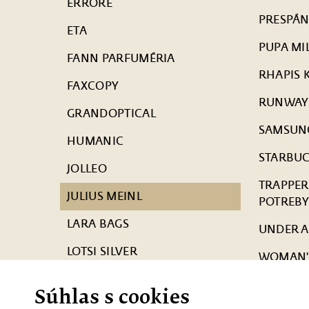
ERRORE
PRESPÁ
ETA
PUPA MI
FANN PARFUMÉRIA
RHAPIS 
FAXCOPY
RUNWAY
GRANDOPTICAL
SAMSUN
HUMANIC
STARBU
JOLLEO
TRAPPER
JULIUS MEINL
POTREB
LARA BAGS
UNDER 
LOTSI SILVER
WOMAN'
MARREA
YUM CHA
Súhlas s cookies