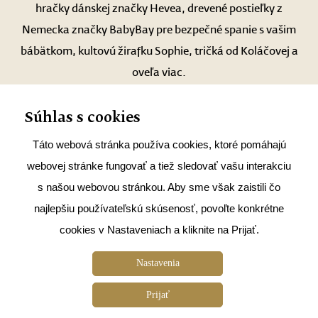
hračky dánskej značky Hevea, drevené postieľky z
Nemecka značky BabyBay pre bezpečné spanie s vašim
bábätkom, kultovú žirafku Sophie, tričká od Koláčovej a
ALAIN DELON
oveľa viac.
BLEBLE
BURGER KING
móda
Súhlas s cookies
D´FASHION
Táto webová stránka používa cookies, ktoré pomáhajú
ECCO SHOES
webovej stránke fungovať a tiež sledovať vašu interakciu
2. NP, predajňa 186
Po – Pi 10.00 – 21.00
s našou webovou stránkou. Aby sme však zaistili čo
ENDORPHIN REPUBLIC
mapa
So – Ne 9.00 – 21.00
najlepšiu používateľskú skúsenosť, povoľte konkrétne
ERRORE
cookies v Nastaveniach a kliknite na Prijať.
ETA
Nastavenia
FANN PARFUMÉRIA
FAXCOPY
Prijať
Cookies