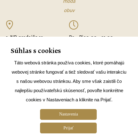
móda
obuv
ALAIN DELON
BLEBLE
1. NP, predajňa 33
Po – Pi 10.00 – 21.00
mapa
So – Ne 9.00 – 21.00
BURGER KING
Súhlas s cookies
D´FASHION
Táto webová stránka používa cookies, ktoré pomáhajú
ECCO SHOES
webovej stránke fungovať a tiež sledovať vašu interakciu
s našou webovou stránkou. Aby sme však zaistili čo
ENDORPHIN REPUBLIC
najlepšiu používateľskú skúsenosť, povoľte konkrétne
ERRORE
+421 2209 12 470
cookies v Nastaveniach a kliknite na Prijať.
ETA
https://www.humanic.net/sk
Nastavenia
FANN PARFUMÉRIA
FAXCOPY
Prijať
Cookies